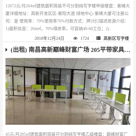
12672元/月264㎡建筑面积简装不可分割纯写字楼甲级楼盘：紫峰大
厦详细地址：高新开发区区-紫阳大道 绿地中心-紫峰大厦可注册公
司：是 使用率：70%使用率70%付款方式：押2付2描述房源介绍：
1)面积信息：264㎡，70%得房率，可容纳40-60工位；2)...
2018年12月24日
1724
高新区写字楼
(出租) 南昌高新巅峰财富广场 205平带家具 照片如实
45元/月205㎡建筑面积简装可分割纯写字楼乙级楼盘：巅峰财富广