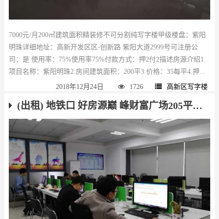
7000元/月200㎡建筑面积精装修不可分割纯写字楼甲级楼盘：紫阳
明珠详细地址：高新开发区区-创新路 紫阳大道2999号可注册公
司：是 使用率：75%使用率75%付款方式：押2付2描述房源介绍1.
项目名称：紫阳明珠2.房间建筑面积：200平3.价格：35每平4.押...
2018年12月24日
1726
高新区写字楼
(出租) 地铁口 好房源巅 峰财富广场205平米带全部家具租