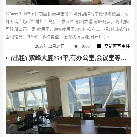
8200元/月205㎡建筑面积豪华装修不可分割纯写字楼甲级楼盘：巅
峰财富广场详细地址：高新开发区区-紫阳大道 巅峰财富广场 地图
可注册公司：是 使用率：80%使用率80%付款方式：押2付1描述1)
面积信息：205㎡，多种类型，装修状况房源,分布广；8...
2018年12月24日
1686
高新区写字楼
(出租) 紫峰大厦264平,有办公室,会议室等！随时能看电联