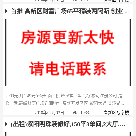
首推 高新区财富广场65平精装两隔断 创业优选
2900元/月1.49元/㎡/天 面 积:65㎡类 型:写字楼可注册公司:是
楼 盘:巅峰财富广场详细地址:高新开发区区-紫阳大道 艾溪湖...
2018年02月02日
1933
高新区写字楼
(出租)紫阳明珠装修好,150平3单间,2大厅,看房电联