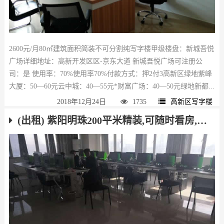
2600元/月80㎡建筑面积简装不可分割纯写字楼甲级楼盘：新城吾悦
广场详细地址：高新开发区区-京东大道 新城吾悦广场可注册公
司：是 使用率：70%使用率70%付款方式：押2付3高新区绿地紫峰
大厦：50—60元云中城：40—55元*财富广场：40—50元绿地新都...
2018年12月24日
1735
高新区写字楼
(出租) 紫阳明珠200平米精装,可随时看房,有钥匙