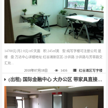
14700元/月2.0元/㎡/天面 积:245㎡类 型:纯写字楼可注册公司:是
楼 盘:万达中心详细地址:红谷滩新区区-沙井路 沙井路与芳菲路交
汇处...
2018年07月18日
1416
红谷滩区写字楼
(出租) 国际金融中心 大办公区 带家具直接入驻 看房随时