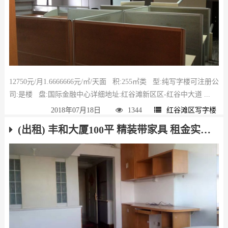
12750元/月1.6666666元/㎡/天面 积:255㎡类 型:纯写字楼可注册公
司:是楼 盘:国际金融中心详细地址:红谷滩新区区-红谷中大道 ...
2018年07月18日
1344
红谷滩区写字楼
(出租) 丰和大厦100平 精装带家具 租金实惠创业过渡好房