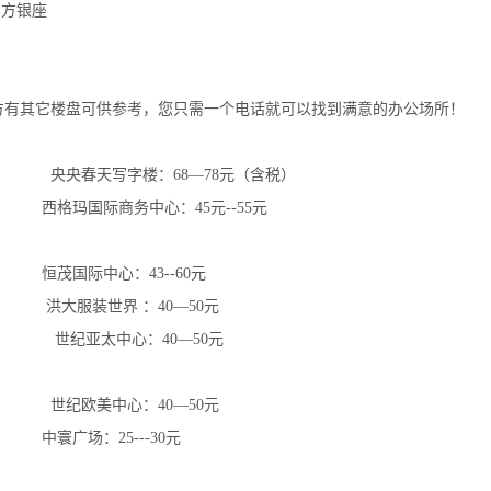
东方银座
有其它楼盘可供参考，您只需一个电话就可以找到满意的办公场所！
写字楼：68—78元（含税）
际商务中心：45元--55元
国际中心：43--60元
装世界 ：40—50元
太中心：40—50元
美中心：40—50元
场：25---30元