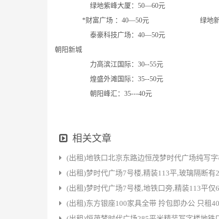
绿地紫峰大厦：50—60元 云中
*财富广场 ：40—50元 绿地新都会
泰豪科技广场：40—50元 恒大中
朝阳新城
力高滨江国际：30--55元 万豪城
煌盛外滩国际：35--50元 东亚朝
朝阳峰汇：35---40元 国际财讯中心
相关文章
(出租)地铁口北京东路边恒茂梦时代广场纯写
(出租)梦时代广场7号楼,精装113平,玻璃隔断有
(出租)梦时代广场7号楼,地铁口旁,精装113平仅6
(出租)东方银座100家具全带 拎包即办公 只租4
(出租)恒茂梦时代广场285平米精装写字楼地铁