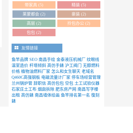
带家具
(5)
精装
(5)
莱蒙都会
(2)
豪装
(2)
高层
(2)
拎包办公
(2)
包包
(2)
友情链接
鱼竿品牌
SEO
南昌手绘
金泰液压机械厂
纹眼线
温室造价
杆塔倾斜
高仿手錶
沪工阀门
无醇燃料
价格
植物油燃料厂家
怎么和女生聊天
老域名
Q460C高强钢板
电磁流量计厂家
停车场经营管理
兰州锅炉管
辞职信
高仿包包
空包
土工试验仪器
石家庄土工布
烟囱拆除
肥东房产网
南昌写字楼
出租
高仿錶
南昌墙体绘画
鱼竿排名第一名
復刻
錶