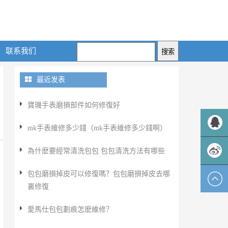
联系我们
最近发表
​寶璣手表磨損部件如何修復好
mk手表維修多少錢（mk手表維修多少錢啊）
QQ客服
為什麽要經常清洗包包 包包清洗方法有哪些
包包磨損掉皮可以修復嗎？包包磨損掉皮去哪
新浪微
裏修復
博
​愛馬仕包包劃痕怎麽維修？