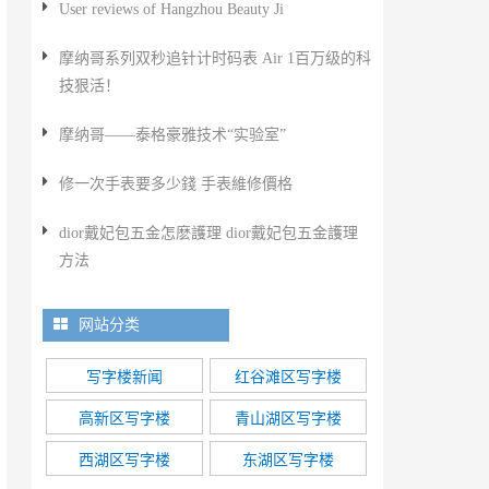
User reviews of Hangzhou Beauty Ji
摩纳哥系列双秒追针计时码表 Air 1百万级的科
技狠活！
摩纳哥——泰格豪雅技术“实验室”
​修一次手表要多少錢 手表維修價格
​dior戴妃包五金怎麽護理 dior戴妃包五金護理
方法
网站分类
写字楼新闻
红谷滩区写字楼
高新区写字楼
青山湖区写字楼
西湖区写字楼
东湖区写字楼