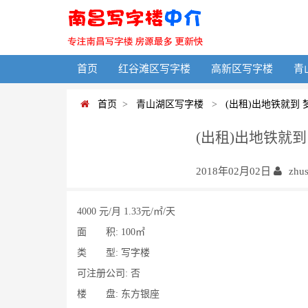
首页
红谷滩区写字楼
高新区写字楼
青
首页
>
青山湖区写字楼
>
(出租)出地铁就到 
(出租)出地铁就到
2018年02月02日
zhu
4000 元/月 1.33元/㎡/天
面 积: 100㎡
类 型: 写字楼
可注册公司: 否
楼 盘: 东方银座