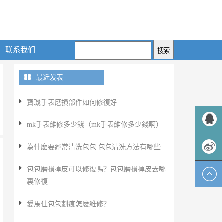
联系我们
最近发表
​寶璣手表磨損部件如何修復好
mk手表維修多少錢（mk手表維修多少錢啊）
QQ客服
為什麽要經常清洗包包 包包清洗方法有哪些
包包磨損掉皮可以修復嗎？包包磨損掉皮去哪
新浪微
裏修復
博
​愛馬仕包包劃痕怎麽維修？