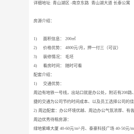
详细地址: 青山湖区 -南京东路 青山湖大道 长泰公寓
房源介绍：
1)
面积信息： 200㎡
2)
价格优势： 4800元/月，押一付三（可议）
3)
装修情况： 毛坯
4)
看房时间： 随时可看
配套介绍：
1)
交通优势：
周边有地铁一号线，出站口就是办公处，附近有208路
捷的交通为公司节约时间成本、以及员工选择公司的佳
2) 周边配套：办公坏境优越、周边办公气氛浓厚、有
周边优秀待租房源：
绿地紫峰大厦 40-60元/m²⋅月、泰豪科技广场 40-50元/m²