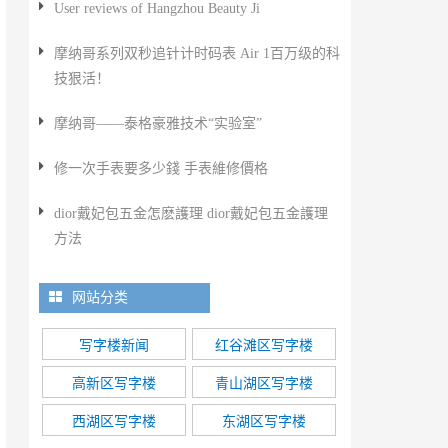
User reviews of Hangzhou Beauty Ji
摩纳哥系列双秒追针计时码表 Air 1百万级的科
技狠活！
摩纳哥——泰格豪雅技术“实验室”
​修一次手表要多少錢 手表維修價格
​dior戴妃包五金怎麽護理 dior戴妃包五金護理
方法
网站分类
写字楼新闻
红谷滩区写字楼
高新区写字楼
青山湖区写字楼
西湖区写字楼
东湖区写字楼