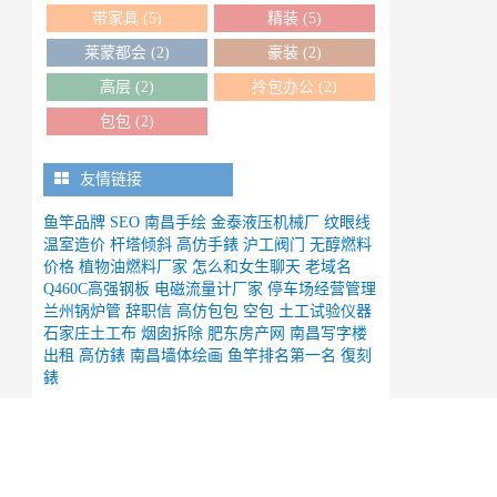
带家具
(5)
精装
(5)
莱蒙都会
(2)
豪装
(2)
高层
(2)
拎包办公
(2)
包包
(2)
友情链接
鱼竿品牌
SEO
南昌手绘
金泰液压机械厂
纹眼线
温室造价
杆塔倾斜
高仿手錶
沪工阀门
无醇燃料
价格
植物油燃料厂家
怎么和女生聊天
老域名
Q460C高强钢板
电磁流量计厂家
停车场经营管理
兰州锅炉管
辞职信
高仿包包
空包
土工试验仪器
石家庄土工布
烟囱拆除
肥东房产网
南昌写字楼
出租
高仿錶
南昌墙体绘画
鱼竿排名第一名
復刻
錶