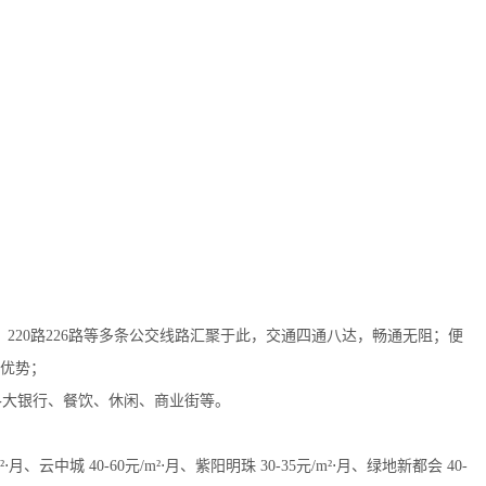
、220路226路等多条公交线路汇聚于此，交通四通八达，畅通无阻；便
优势；
各大银行、餐饮、休闲、商业街等。
⋅月、云中城 40-60元/m²⋅月、紫阳明珠 30-35元/m²⋅月、绿地新都会 40-