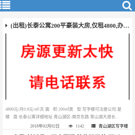
(出租)长泰公寓200平豪装大房,仅租4800,办公优选！
4800元/月0.8元/㎡/天 面 积:200㎡类 型:写字楼可注册公司:是
楼 盘:长泰公寓详细地址:青山湖区-南京东路 青山湖大道长...
2018年02月02日
1142
青山湖区写字楼