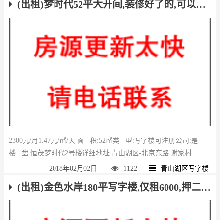
(出租)梦时代52平大开间,装修好了的,可以直接进去办公
2300元/月1.47元/㎡/天 面 积:52㎡类 型:写字楼可注册公司:是
楼 盘:恒茂梦时代2号楼详细地址:青山湖区-北京东路 谢家村...
2018年02月02日
1122
青山湖区写字楼
(出租)金色水岸180平写字楼,仅租6000,押二付三